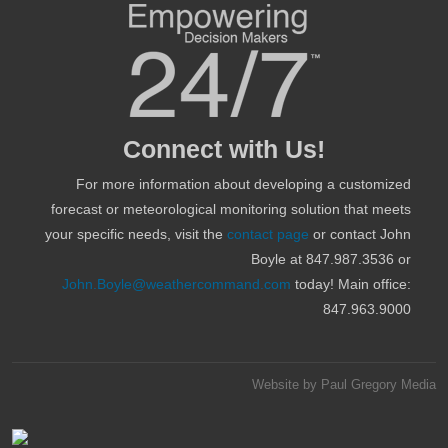
Connect with Us!
For more information about developing a customized
forecast or meteorological monitoring solution that meets
your specific needs, visit the
contact page
or contact John
Boyle at 847.987.3536 or
John.Boyle@weathercommand.com
today! Main office:
847.963.9000
Website by Paul Gregory Media