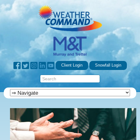
Client Login
Snowfall Login