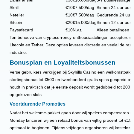
Banktransfer
€30
€10.000/dag
3-7 businessdagen
Skrill
€10
€7.500/dag
Binnen 24-uur uur
Neteller
€10
€7.500/dag
Gedurende 24 uur
Bitcoin
€20
€15.000/dag
Binnen 12-uur uur
Paysafecard
€10
N.v.t.
Alleen betalingen
Ten behoeve van cryptocurrency-enthousiastelingen accepteren w
Litecoin en Tether. Deze opties leveren discretie en veelal de raze
industrie.
Bonusplan en Loyaliteitsbonussen
Verse gebruikers verkrijgen bij Skyhills Casino een welkomstpakk
stortingsbonus tot €500 en tweehonderd gratis spins gespreid over
houdt in praktisch dat je eerste deposit wordt gedubbeld tot 200 
op gekozen slots.
Voortdurende Promoties
Nadat het welcome-pakket gaan door wij spelers compenseren met
Monday lanceren wij een reload bonus van vijftig procent tot €1
optimaal te beginnen. Tijdens vrijdagen organiseren wij kosteloz