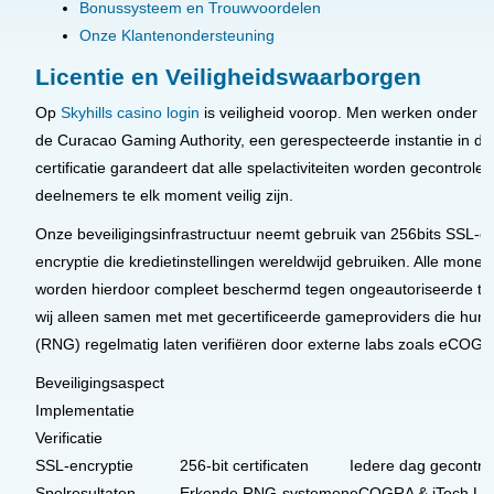
Bonussysteem en Trouwvoordelen
Onze Klantenondersteuning
Licentie en Veiligheidswaarborgen
Op
Skyhills casino login
is veiligheid voorop. Men werken onder ee
de Curacao Gaming Authority, een gerespecteerde instantie in de 
certificatie garandeert dat alle spelactiviteiten worden gecontro
deelnemers te elk moment veilig zijn.
Onze beveiligingsinfrastructuur neemt gebruik van 256bits SSL-en
encryptie die kredietinstellingen wereldwijd gebruiken. Alle monet
worden hierdoor compleet beschermd tegen ongeautoriseerde 
wij alleen samen met met gecertificeerde gameproviders die h
(RNG) regelmatig laten verifiëren door externe labs zoals eCOGR
Beveiligingsaspect
Implementatie
Verificatie
SSL-encryptie
256-bit certificaten
Iedere dag gecontro
Spelresultaten
Erkende RNG-systemen
eCOGRA & iTech La