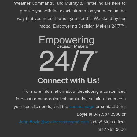
Weather Command® and Murray & Trettel Inc are here to
provide you with the exact information you need, in the
way that you need it, when you need it. We stand by our
motto: Empowering Decision Makers 24/7™!
Connect with Us!
For more information about developing a customized
forecast or meteorological monitoring solution that meets
your specific needs, visit the
contact page
or contact John
Boyle at 847.987.3536 or
John.Boyle@weathercommand.com
today! Main office:
847.963.9000