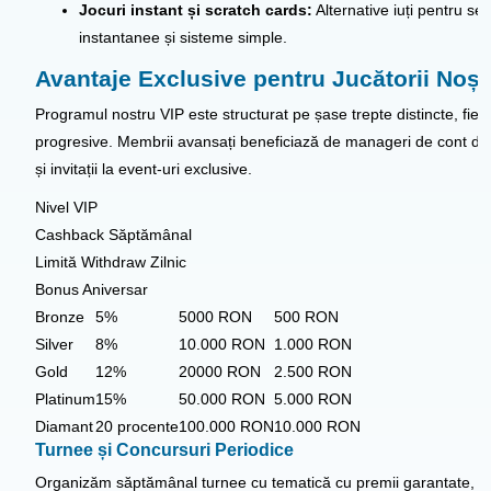
Jocuri instant și scratch cards:
Alternative iuți pentru se
instantanee și sisteme simple.
Avantaje Exclusive pentru Jucătorii Noșt
Programul nostru VIP este structurat pe șase trepte distincte, fie
progresive. Membrii avansați beneficiază de manageri de cont dedi
și invitații la event-uri exclusive.
Nivel VIP
Cashback Săptămânal
Limită Withdraw Zilnic
Bonus Aniversar
Bronze
5%
5000 RON
500 RON
Silver
8%
10.000 RON
1.000 RON
Gold
12%
20000 RON
2.500 RON
Platinum
15%
50.000 RON
5.000 RON
Diamant
20 procente
100.000 RON
10.000 RON
Turnee și Concursuri Periodice
Organizăm săptămânal turnee cu tematică cu premii garantate, u