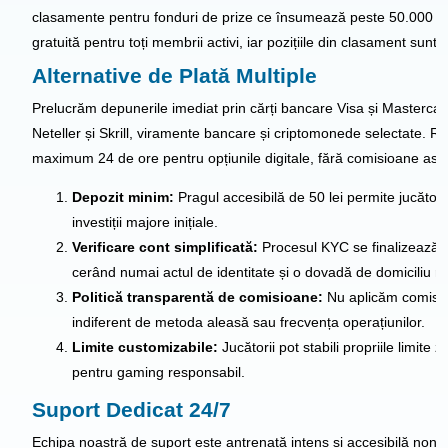
clasamente pentru fonduri de prize ce însumează peste 50.000 R
gratuită pentru toți membrii activi, iar pozițiile din clasament sunt a
Alternative de Plată Multiple
Prelucrăm depunerile imediat prin cărți bancare Visa și Mastercar
Neteller și Skrill, viramente bancare și criptomonede selectate. Re
maximum 24 de ore pentru opțiunile digitale, fără comisioane asc
Depozit minim:
Pragul accesibilă de 50 lei permite jucător
investiții majore inițiale.
Verificare cont simplificată:
Procesul KYC se finalizează în
cerând numai actul de identitate și o dovadă de domiciliu r
Politică transparentă de comisioane:
Nu aplicăm comisio
indiferent de metoda aleasă sau frecvența operațiunilor.
Limite customizabile:
Jucătorii pot stabili propriile limite
pentru gaming responsabil.
Suport Dedicat 24/7
Echipa noastră de suport este antrenată intens și accesibilă non-sto