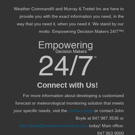
Weather Command® and Murray & Trettel Inc are here to
provide you with the exact information you need, in the
way that you need it, when you need it. We stand by our
motto: Empowering Decision Makers 24/7™!
Connect with Us!
For more information about developing a customized
forecast or meteorological monitoring solution that meets
your specific needs, visit the
contact page
or contact John
Boyle at 847.987.3536 or
John.Boyle@weathercommand.com
today! Main office:
847.963.9000