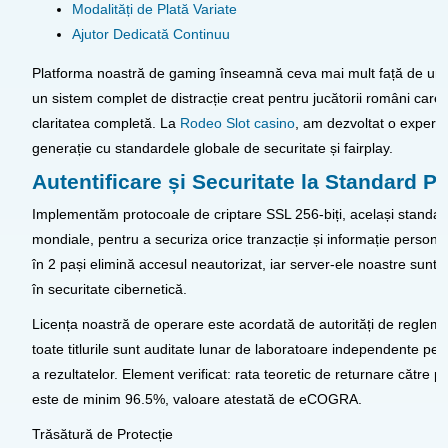
Modalități de Plată Variate
Ajutor Dedicată Continuu
Platforma noastră de gaming înseamnă ceva mai mult față de un 
un sistem complet de distracție creat pentru jucătorii români care 
claritatea completă. La
Rodeo Slot casino
, am dezvoltat o experi
generație cu standardele globale de securitate și fairplay.
Autentificare și Securitate la Standard P
Implementăm protocoale de criptare SSL 256-biți, același standard u
mondiale, pentru a securiza orice tranzacție și informație personal
în 2 pași elimină accesul neautorizat, iar server-ele noastre sun
în securitate cibernetică.
Licența noastră de operare este acordată de autorități de regleme
toate titlurile sunt auditate lunar de laboratoare independente pe
a rezultatelor. Element verificat: rata teoretic de returnare către pl
este de minim 96.5%, valoare atestată de eCOGRA.
Trăsătură de Protecție