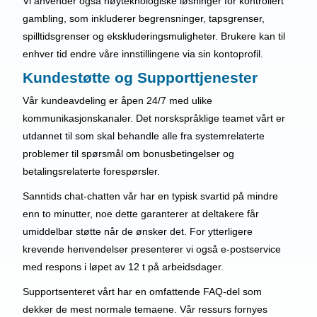
Vi anvender også høyteknologiske løsninger for kontrollert
gambling, som inkluderer begrensninger, tapsgrenser,
spilltidsgrenser og ekskluderingsmuligheter. Brukere kan til
enhver tid endre våre innstillingene via sin kontoprofil.
Kundestøtte og Supporttjenester
Vår kundeavdeling er åpen 24/7 med ulike
kommunikasjonskanaler. Det norskspråklige teamet vårt er
utdannet til som skal behandle alle fra systemrelaterte
problemer til spørsmål om bonusbetingelser og
betalingsrelaterte forespørsler.
Sanntids chat-chatten vår har en typisk svartid på mindre
enn to minutter, noe dette garanterer at deltakere får
umiddelbar støtte når de ønsker det. For ytterligere
krevende henvendelser presenterer vi også e-postservice
med respons i løpet av 12 t på arbeidsdager.
Supportsenteret vårt har en omfattende FAQ-del som
dekker de mest normale temaene. Vår ressurs fornyes