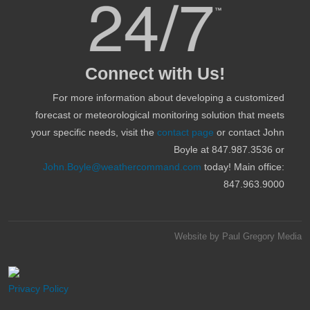
Connect with Us!
For more information about developing a customized
forecast or meteorological monitoring solution that meets
your specific needs, visit the
contact page
or contact John
Boyle at 847.987.3536 or
John.Boyle@weathercommand.com
today! Main office:
847.963.9000
Website by Paul Gregory Media
Privacy Policy