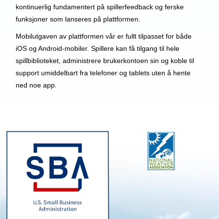
kontinuerlig fundamentert på spillerfeedback og ferske
funksjoner som lanseres på plattformen.
Mobilutgaven av plattformen vår er fullt tilpasset for både
iOS og Android-mobiler. Spillere kan få tilgang til hele
spillbiblioteket, administrere brukerkontoen sin og koble til
support umiddelbart fra telefoner og tablets uten å hente
ned noe app.