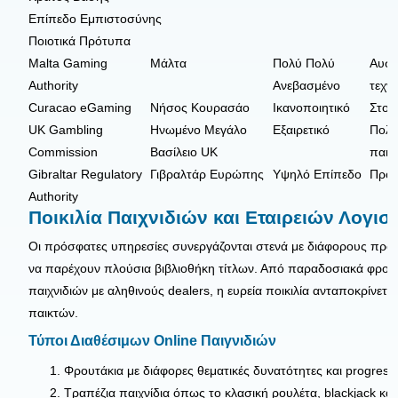
Επίπεδο Εμπιστοσύνης
Ποιοτικά Πρότυπα
Malta Gaming
Μάλτα
Πολύ Πολύ
Αυστ
Authority
Ανεβασμένο
τεχν
Curacao eGaming
Νήσος Κουρασάο
Ικανοποιητικό
Στοι
UK Gambling
Ηνωμένο Μεγάλο
Εξαιρετικό
Πολύ
Commission
Βασίλειο UK
παιχ
Gibraltar Regulatory
Γιβραλτάρ Ευρώπης
Υψηλό Επίπεδο
Προη
Authority
Ποικιλία Παιχνιδιών και Εταιρειών Λογισ
Οι πρόσφατες υπηρεσίες συνεργάζονται στενά με διάφορους προμη
να παρέχουν πλούσια βιβλιοθήκη τίτλων. Από παραδοσιακά φρουτά
παιχνιδιών με αληθινούς dealers, η ευρεία ποικιλία ανταποκρίνετ
παικτών.
Τύποι Διαθέσιμων Online Παιγνιδιών
Φρουτάκια με διάφορες θεματικές δυνατότητες και progressi
Τραπέζια παιχνίδια όπως το κλασική ρουλέτα, blackjack και