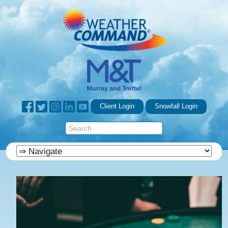
Client Login
Snowfall Login