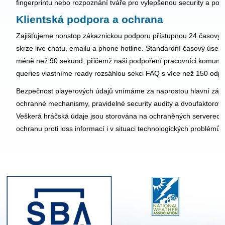
fingerprintu nebo rozpoznání tváře pro vylepšenou security a poho
Klientská podpora a ochrana
Zajišťujeme nonstop zákaznickou podporu přístupnou 24 časovýc
skrze live chatu, emailu a phone hotline. Standardní časový úsek
méně než 90 sekund, přičemž naši podpoření pracovníci komunikují
queries vlastníme ready rozsáhlou sekci FAQ s více než 150 odp
Bezpečnost playerových údajů vnímáme za naprostou hlavní záje
ochranné mechanismy, pravidelné security audity a dvoufaktorovo
Veškerá hráčská údaje jsou storována na ochraněných serverech 
ochranu proti loss informací i v situaci technologických problémů.