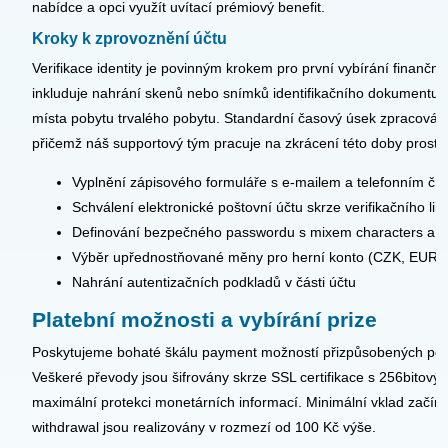
nabídce a opci využít uvítací prémiový benefit.
Kroky k zprovoznění účtu
Verifikace identity je povinným krokem pro první vybírání finanč
inkluduje nahrání skenů nebo snímků identifikačního dokumentu 
místa pobytu trvalého pobytu. Standardní časový úsek zpracován
přičemž náš supportový tým pracuje na zkrácení této doby prostř
Vyplnění zápisového formuláře s e-mailem a telefonním čí
Schválení elektronické poštovní účtu skrze verifikačního lin
Definování bezpečného passwordu s mixem characters a čí
Výběr upřednostňované měny pro herní konto (CZK, EUR,
Nahrání autentizačních podkladů v části účtu
Platební možnosti a vybírání prize
Poskytujeme bohaté škálu payment možností přizpůsobených pot
Veškeré převody jsou šifrovány skrze SSL certifikace s 256bitový
maximální protekci monetárních informací. Minimální vklad začí
withdrawal jsou realizovány v rozmezí od 100 Kč výše.