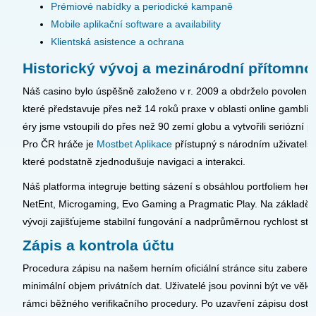
Prémiové nabídky a periodické kampaně
Mobile aplikační software a availability
Klientská asistence a ochrana
Historický vývoj a mezinárodní přítomn
Náš casino bylo úspěšně založeno v r. 2009 a obdrželo povolení
které představuje přes než 14 roků praxe v oblasti online gambl
éry jsme vstoupili do přes než 90 zemí globu a vytvořili seriózní pl
Pro ČR hráče je
Mostbet Aplikace
přístupný s národním uživatels
které podstatně zjednodušuje navigaci a interakci.
Náš platforma integruje betting sázení s obsáhlou portfoliem hern
NetEnt, Microgaming, Evo Gaming a Pragmatic Play. Na základě 
vývoji zajišťujeme stabilní fungování a nadprůměrnou rychlost sta
Zápis a kontrola účtu
Procedura zápisu na našem herním oficiální stránce situ zabere p
minimální objem privátních dat. Uživatelé jsou povinni být ve věku
rámci běžného verifikačního procedury. Po uzavření zápisu dosta