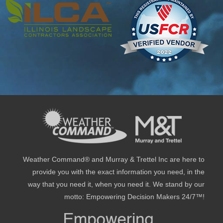
Weather Command® and Murray & Trettel Inc are here to
provide you with the exact information you need, in the
way that you need it, when you need it. We stand by our
motto: Empowering Decision Makers 24/7™!