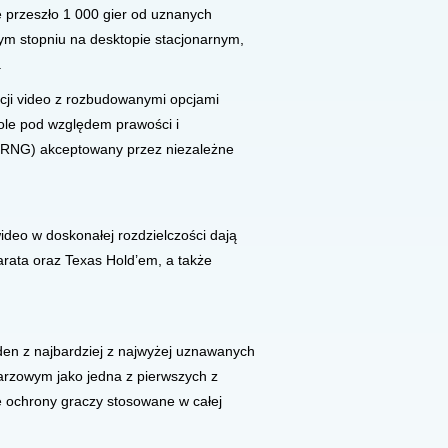
e przeszło 1 000 gier od uznanych
ym stopniu na desktopie stacjonarnym,
.
ji video z rozbudowanymi opcjami
ole pod względem prawości i
 (RNG) akceptowany przez niezależne
deo w doskonałej rozdzielczości dają
karata oraz Texas Hold’em, a także
den z najbardziej z najwyżej uznawanych
arzowym jako jedna z pierwszych z
ne ochrony graczy stosowane w całej