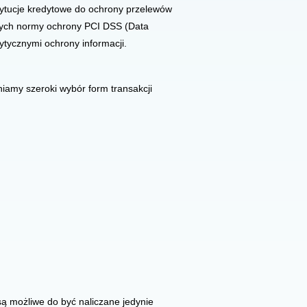
tytucje kredytowe do ochrony przelewów
ących normy ochrony PCI DSS (Data
tycznymi ochrony informacji.
iamy szeroki wybór form transakcji
są możliwe do być naliczane jedynie