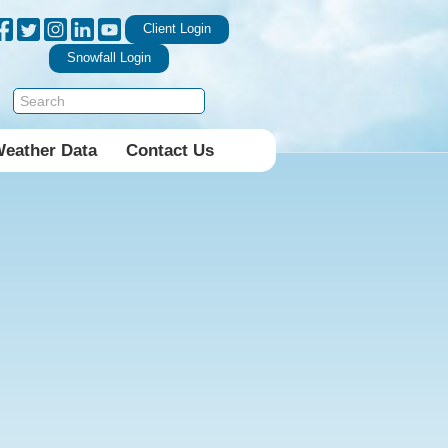
Client Login
Snowfall Login
Weather Data
Contact Us