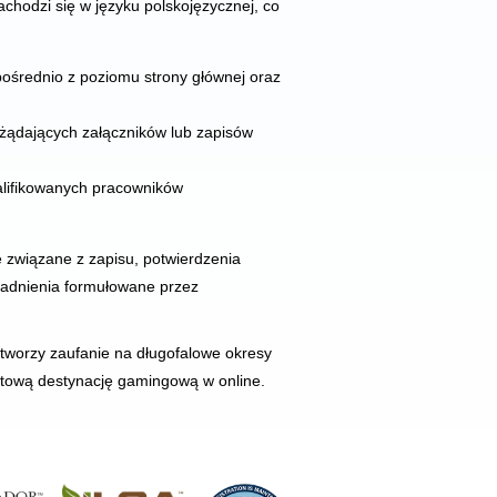
achodzi się w języku polskojęzycznej, co
ośrednio z poziomu strony głównej oraz
żądających załączników lub zapisów
alifikowanych pracowników
 związane z zapisu, potwierdzenia
gadnienia formułowane przez
 tworzy zaufanie na długofalowe okresy
tetową destynację gamingową w online.