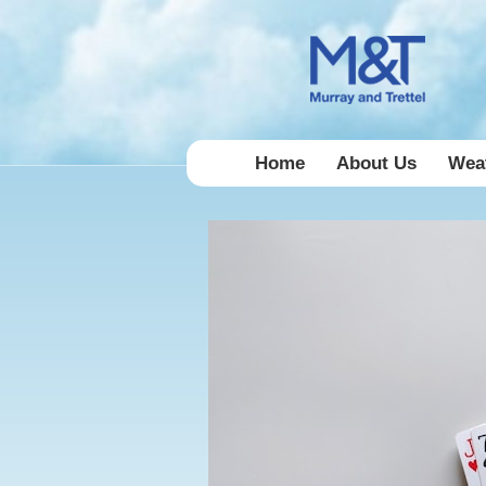
Home
About Us
Weat