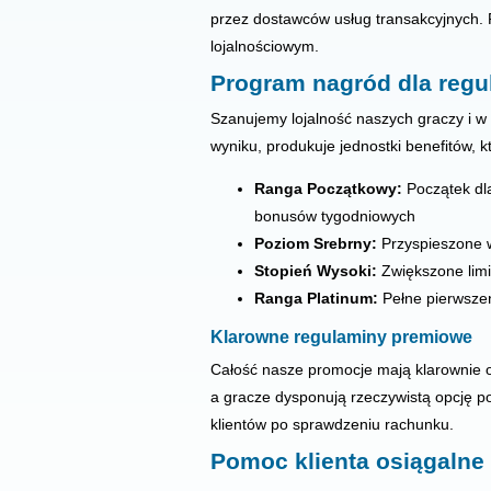
przez dostawców usług transakcyjnych. 
lojalnościowym.
Program nagród dla regu
Szanujemy lojalność naszych graczy i 
wyniku, produkuje jednostki benefitów, 
Ranga Początkowy:
Początek dl
bonusów tygodniowych
Poziom Srebrny:
Przyspieszone w
Stopień Wysoki:
Zwiększone limi
Ranga Platinum:
Pełne pierwszeń
Klarowne regulaminy premiowe
Całość nasze promocje mają klarownie o
a gracze dysponują rzeczywistą opcję 
klientów po sprawdzeniu rachunku.
Pomoc klienta osiągalne 