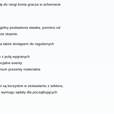
ię do rangi konta gracza w schemacie
ególny postawiona stawka, pomimo od
ze stopnie.
a także dostępem do regularnych
e z pulą wygranych
ecjalne eventy
mium prezenty materialne
 są korzystne w zestawieniu z sektora,
 wymogu wpłaty dla początkujących