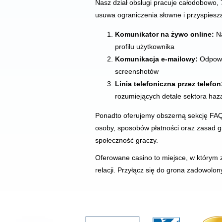
Nasz dział obsługi pracuje całodobowo, 
usuwa ograniczenia słowne i przyspies
Komunikator na żywo online:
Na
profilu użytkownika
Komunikacja e-mailowy:
Odpowie
screenshotów
Linia telefoniczna przez telefon
rozumiejących detale sektora haz
Ponadto oferujemy obszerną sekcję FAQ 
osoby, sposobów płatności oraz zasad 
społeczność graczy.
Oferowane casino to miejsce, w którym z
relacji. Przyłącz się do grona zadowolo