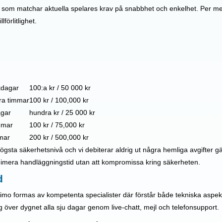
gar som matchar aktuella spelares krav på snabbhet och enkelhet. Per
förlitlighet.
nkdagar
100:a kr / 50 000 kr
yra timmar
100 kr / 100,000 kr
agar
hundra kr / 25 000 kr
immar
100 kr / 75,000 kr
mar
200 kr / 500,000 kr
sta säkerhetsnivå och vi debiterar aldrig ut några hemliga avgifter gäll
minimera handläggningstid utan att kompromissa kring säkerheten.
d
imo formas av kompetenta specialister där förstår både tekniska asp
g över dygnet alla sju dagar genom live-chatt, mejl och telefonsupport.