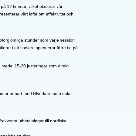
 på 12 timmar, vilket placerar vår
senterar vårt löfte om effektivitet och
pa oförglömliga stunder som varje session
erar i att spelare spenderar färre tid på
 medel 15-20 justeringar som direkt
betar enbart med tillverkare som delar
ekventa utbetalningar till nordiska