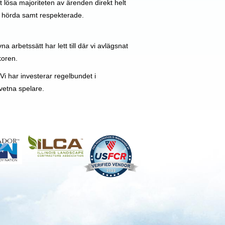
 lösa majoriteten av ärenden direkt helt
m hörda samt respekterade.
 arbetssätt har lett till där vi avlägsnat
koren.
i har investerar regelbundet i
dvetna spelare.