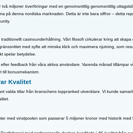
 två miljoner överföringar med en genomsnittlig genomsnittlig uttagstid
a på denna nordiska marknaden. Detta är inte bara siffror – detta repre
unity.
traditionellt casinounderhållning. Vårt filosofi cirkulerar kring att ska
ränssnittet med syfte att minska klick och maximera njutning, som result
kt spelar betydelse.
 efter feedback från våra aktiva användare. Varenda månad tillämpar vi
t till bonusmekanism.
ar Kvalitet
rant valda titlar från branschens toppranked utvecklare. Vi kunde samar
litet.
ter med vinstpoolen som passerar 5 miljoner kronor med historik med fr