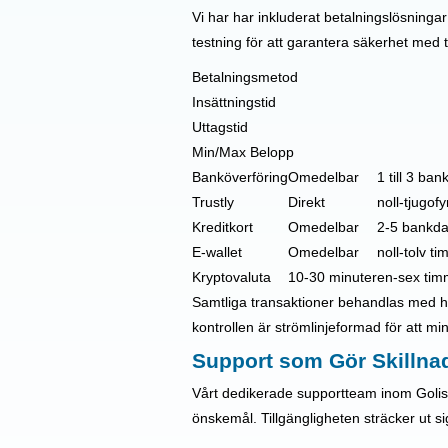
Vi har har inkluderat betalningslösnin
testning för att garantera säkerhet med till
Betalningsmetod
Insättningstid
Uttagstid
Min/Max Belopp
Banköverföring
Omedelbar
1 till 3 ba
Trustly
Direkt
noll-tjugof
Kreditkort
Omedelbar
2-5 bankd
E-wallet
Omedelbar
noll-tolv t
Kryptovaluta
10-30 minuter
en-sex tim
Samtliga transaktioner behandlas med hög
kontrollen är strömlinjeformad för att 
Support som Gör Skillna
Vårt dedikerade supportteam inom Golis
önskemål. Tillgängligheten sträcker ut si