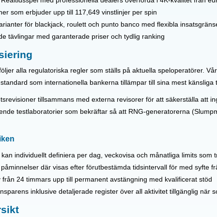
Realtidsspel med professionella dealers överförda i 4K-kvalitet från eu
r som erbjuder upp till 117,649 vinstlinjer per spin
rianter för blackjack, roulett och punto banco med flexibla insatsgräns
tävlingar med garanterade priser och tydlig ranking
siering
följer alla regulatoriska regler som ställs på aktuella speloperatörer. V
tandard som internationella bankerna tillämpar till sina mest känsliga 
visioner tillsammans med externa revisorer för att säkerställa att ing
oende testlaboratorier som bekräftar så att RNG-generatorerna (Slum
iken
n individuellt definiera per dag, veckovisa och månatliga limits som t
innelser där visas efter förutbestämda tidsintervall för med syfte fr
 från 24 timmars upp till permanent avstängning med kvalificerat stöd
nsparens inklusive detaljerade register över all aktivitet tillgänglig när 
sikt