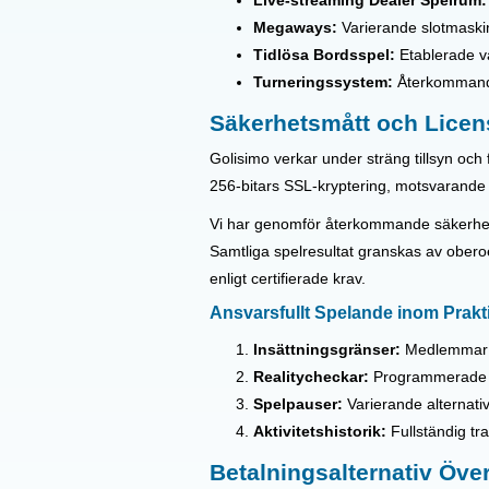
Live-streaming Dealer Spelrum:
Megaways:
Varierande slotmaskine
Tidlösa Bordsspel:
Etablerade va
Turneringssystem:
Återkommande 
Säkerhetsmått och Licen
Golisimo verkar under sträng tillsyn och 
256-bitars SSL-kryptering, motsvarande s
Vi har genomför återkommande säkerhetsre
Samtliga spelresultat granskas av ober
enligt certifierade krav.
Ansvarsfullt Spelande inom Prakt
Insättningsgränser:
Medlemmar ka
Realitycheckar:
Programmerade påm
Spelpauser:
Varierande alternativ
Aktivitetshistorik:
Fullständig tra
Betalningsalternativ Över