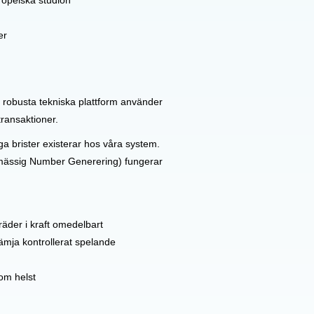
ropeiska studion
er
år robusta tekniska plattform använder
transaktioner.
a brister existerar hos våra system.
pmässig Number Generering) fungerar
räder i kraft omedelbart
ämja kontrollerat spelande
som helst