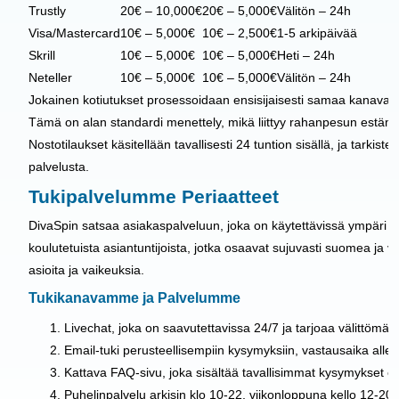
Trustly
20€ – 10,000€
20€ – 5,000€
Välitön – 24h
Visa/Mastercard
10€ – 5,000€
10€ – 2,500€
1-5 arkipäivää
Skrill
10€ – 5,000€
10€ – 5,000€
Heti – 24h
Neteller
10€ – 5,000€
10€ – 5,000€
Välitön – 24h
Jokainen kotiutukset prosessoidaan ensisijaisesti samaa kanavaa h
Tämä on alan standardi menettely, mikä liittyy rahanpesun estämis
Nostotilaukset käsitellään tavallisesti 24 tuntion sisällä, ja tarkist
palvelusta.
Tukipalvelumme Periaatteet
DivaSpin satsaa asiakaspalveluun, joka on käytettävissä ympäri
koulutetuista asiantuntijoista, jotka osaavat sujuvasti suomea ja v
asioita ja vaikeuksia.
Tukikanavamme ja Palvelumme
Livechat, joka on saavutettavissa 24/7 ja tarjoaa välittömät
Email-tuki perusteellisempiin kysymyksiin, vastausaika alle 
Kattava FAQ-sivu, joka sisältää tavallisimmat kysymykset ett
Puhelinpalvelu arkisin klo 10-22, viikonloppuna kello 12-20