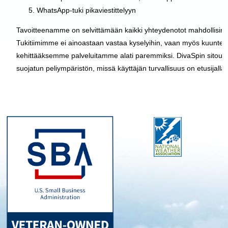
WhatsApp-tuki pikaviestittelyyn
Tavoitteenamme on selvittämään kaikki yhteydenotot mahdollisimm
Tukitiimimme ei ainoastaan vastaa kyselyihin, vaan myös kuuntel
kehittääksemme palveluitamme alati paremmiksi. DivaSpin sitoutu
suojatun peliympäristön, missä käyttäjän turvallisuus on etusijalla.