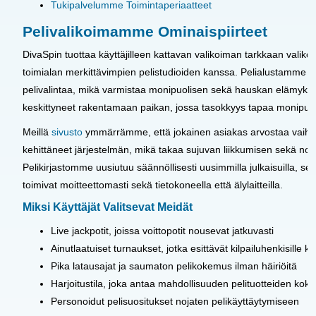
Tukipalvelumme Toimintaperiaatteet
Pelivalikoimamme Ominaispiirteet
DivaSpin tuottaa käyttäjilleen kattavan valikoiman tarkkaan valiko
toimialan merkittävimpien pelistudioiden kanssa. Pelialustamme käsi
pelivalintaa, mikä varmistaa monipuolisen sekä hauskan elämykse
keskittyneet rakentamaan paikan, jossa tasokkyys tapaa monipuol
Meillä
sivusto
ymmärrämme, että jokainen asiakas arvostaa vaihtel
kehittäneet järjestelmän, mikä takaa sujuvan liikkumisen sekä no
Pelikirjastomme uusiutuu säännöllisesti uusimmilla julkaisuilla, s
toimivat moitteettomasti sekä tietokoneella että älylaitteilla.
Miksi Käyttäjät Valitsevat Meidät
Live jackpotit, joissa voittopotit nousevat jatkuvasti
Ainutlaatuiset turnaukset, jotka esittävät kilpailuhenkisille käy
Pika latausajat ja saumaton pelikokemus ilman häiriöitä
Harjoitustila, joka antaa mahdollisuuden pelituotteiden koke
Personoidut pelisuositukset nojaten pelikäyttäytymiseen