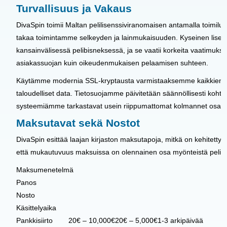
Turvallisuus ja Vakaus
DivaSpin toimii Maltan pelilisenssiviranomaisen antamalla toimil
takaa toimintamme selkeyden ja lainmukaisuuden. Kyseinen lisens
kansainvälisessä pelibisneksessä, ja se vaatii korkeita vaatimuksia
asiakassuojan kuin oikeudenmukaisen pelaamisen suhteen.
Käytämme modernia SSL-kryptausta varmistaaksemme kaikkien as
taloudelliset data. Tietosuojamme päivitetään säännöllisesti koht
systeemiämme tarkastavat usein riippumattomat kolmannet osapu
Maksutavat sekä Nostot
DivaSpin esittää laajan kirjaston maksutapoja, mitkä on kehitetty
että mukautuvuus maksuissa on olennainen osa myönteistä pelie
Maksumenetelmä
Panos
Nosto
Käsittelyaika
Pankkisiirto
20€ – 10,000€
20€ – 5,000€
1-3 arkipäivää