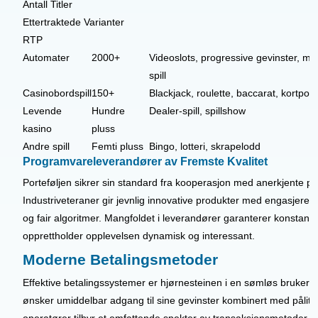
Antall Titler
Ettertraktede Varianter
RTP
Automater
2000+
Videoslots, progressive gevinster, m
spill
Casinobordspill
150+
Blackjack, roulette, baccarat, kortpok
Levende
Hundre
Dealer-spill, spillshow
kasino
pluss
Andre spill
Femti pluss
Bingo, lotteri, skrapelodd
Programvareleverandører av Fremste Kvalitet
Porteføljen sikrer sin standard fra kooperasjon med anerkjente p
Industriveteraner gir jevnlig innovative produkter med engasjere
og fair algoritmer. Mangfoldet i leverandører garanterer konstant l
opprettholder opplevelsen dynamisk og interessant.
Moderne Betalingsmetoder
Effektive betalingssystemer er hjørnesteinen i en sømløs brukero
ønsker umiddelbar adgang til sine gevinster kombinert med pålite