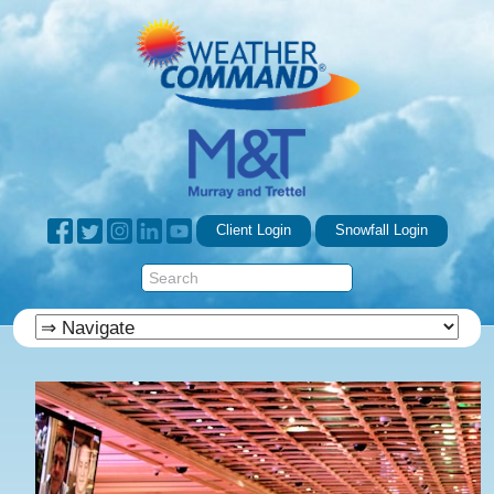
Client Login
Snowfall Login