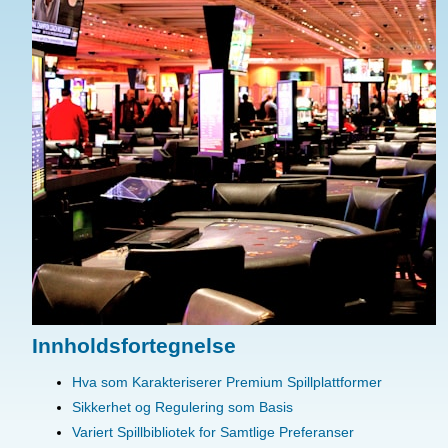
Innholdsfortegnelse
Hva som Karakteriserer Premium Spillplattformer
Sikkerhet og Regulering som Basis
Variert Spillbibliotek for Samtlige Preferanser