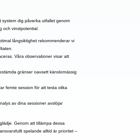
rt system dig påverka utfallet genom
 och vinstpotential.
optimal långsiktighet rekommenderar vi
ltaten.
aceras. Våra observationer visar att
örbestämda gränser oavsett känslomässig
r femte session för att testa olika
nalys av dina sessioner avslöjar
glädje. Genom att tillämpa dessa
varsfullt spelande alltid är prioritet –