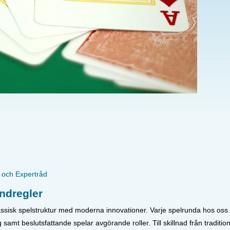
 och Expertråd
ndregler
lassisk spelstruktur med moderna innovationer. Varje spelrunda hos oss 
mt beslutsfattande spelar avgörande roller. Till skillnad från tradition