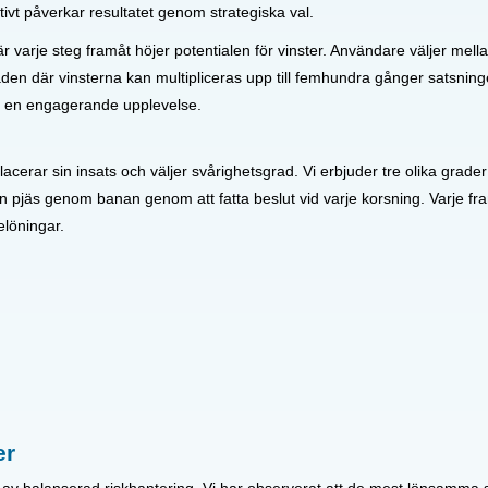
vt påverkar resultatet genom strategiska val.
r varje steg framåt höjer potentialen för vinster. Användare väljer mella
råden där vinsterna kan multipliceras upp till femhundra gånger satsning
r en engagerande upplevelse.
acerar sin insats och väljer svårighetsgrad. Vi erbjuder tre olika grade
 sin pjäs genom banan genom att fatta beslut vid varje korsning. Varje f
elöningar.
er