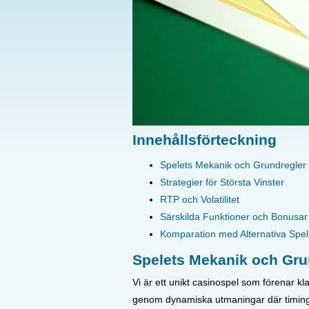
Innehållsförteckning
Spelets Mekanik och Grundregler
Strategier för Största Vinster
RTP och Volatilitet
Särskilda Funktioner och Bonusar
Komparation med Alternativa Spel
Spelets Mekanik och Gru
Vi är ett unikt casinospel som förenar k
genom dynamiska utmaningar där timing sa