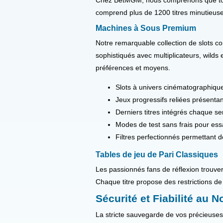
Chez BetMGM, nous comprenons que tout 
comprend plus de 1200 titres minutieuse
Machines à Sous Premium
Notre remarquable collection de slots co
sophistiqués avec multiplicateurs, wild
préférences et moyens.
Slots à univers cinématographiqu
Jeux progressifs reliées présenta
Derniers titres intégrés chaque 
Modes de test sans frais pour essa
Filtres perfectionnés permettant d
Tables de jeu de Pari Classiques
Les passionnés fans de réflexion trouver
Chaque titre propose des restrictions d
Sécurité et Fiabilité au 
La stricte sauvegarde de vos précieuses