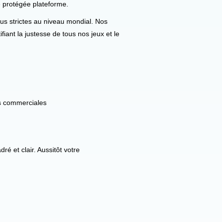
re protégée plateforme.
us strictes au niveau mondial. Nos
ant la justesse de tous nos jeux et le
s commerciales
é et clair. Aussitôt votre