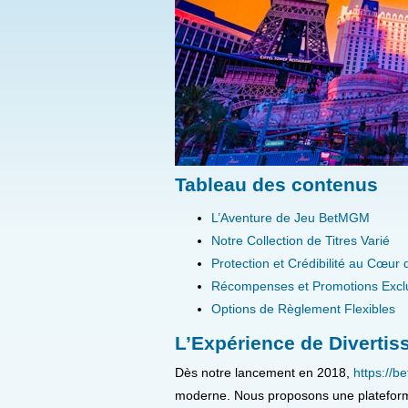
Tableau des contenus
L’Aventure de Jeu BetMGM
Notre Collection de Titres Varié
Protection et Crédibilité au Cœur 
Récompenses et Promotions Exclu
Options de Règlement Flexibles
L’Expérience de Divert
Dès notre lancement en 2018,
https://b
moderne. Nous proposons une plateform