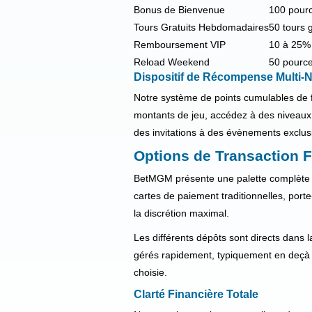
Bonus de Bienvenue
100 pourc
Tours Gratuits Hebdomadaires
50 tours g
Remboursement VIP
10 à 25%
Reload Weekend
50 pource
Dispositif de Récompense Multi-
Notre système de points cumulables de f
montants de jeu, accédez à des niveaux V
des invitations à des évènements exclusi
Options de Transaction F
BetMGM présente une palette complète de
cartes de paiement traditionnelles, por
la discrétion maximal.
Les différents dépôts sont directs dans
gérés rapidement, typiquement en deçà 
choisie.
Clarté Financière Totale