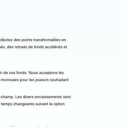
ollectez des points transformables en
s, des retraits de fonds accélérés et
on de vos fonds. Nous acceptons les
o-monnaies pour les joueurs souhaitant
le-champ. Les divers encaissements sont
 temps changeants suivant la option