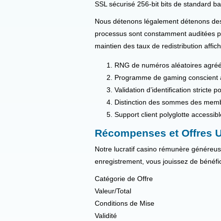
SSL sécurisé 256-bit bits de standard ban
Nous détenons légalement détenons des a
processus sont constamment auditées par 
maintien des taux de redistribution affic
RNG de numéros aléatoires agréés 
Programme de gaming conscient ave
Validation d’identification stricte
Distinction des sommes des memb
Support client polyglotte accessibl
Récompenses et Offres 
Notre lucratif casino rémunère généreusem
enregistrement, vous jouissez de bénéfice
Catégorie de Offre
Valeur/Total
Conditions de Mise
Validité