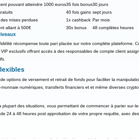
ent pouvant atteindre 1000 euros
35 fois bonus
30 jours
ratuits
40 fois gains
sept jours
 des mises perdues
1x cashback
Par mois
nt allant à 500€
30x bonus
48 complètes heures
Niveaux
idélité récompense toute pari placée sur notre complète plateforme. C
IP exclusifs offrant accès à des responsables de compte client assigné
fs.
lexibles
 options de versement et retrait de fonds pour faciliter la manipulati
te-monnaie numériques, transferts financiers et et même diverses crypt
 la plupart des situations, vous permettant de commencer à parier sur-
de 24 à 48 heures post approbation de votre propre requête, avec des