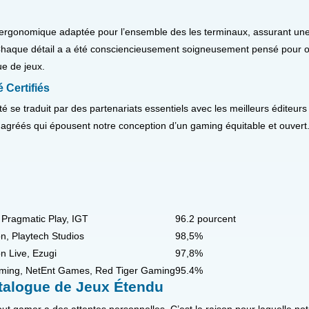
me ergonomique adaptée pour l’ensemble des les terminaux, assurant u
 Chaque détail a a été consciencieusement soigneusement pensé pour optim
ue de jeux.
 Certifiés
é se traduit par des partenariats essentiels avec les meilleurs édite
 agréés qui épousent notre conception d’un gaming équitable et ouvert
 Pragmatic Play, IGT
96.2 pourcent
on, Playtech Studios
98,5%
on Live, Ezugi
97,8%
ming, NetEnt Games, Red Tiger Gaming
95.4%
talogue de Jeux Étendu