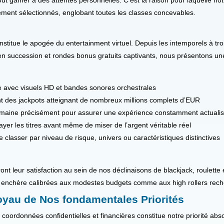
gamer a des attentes personnelles. C’est la raison pour laquelle not
ment sélectionnés, englobant toutes les classes concevables.
nstitue le apogée du entertainment virtuel. Depuis les intemporels à tro
s en succession et rondes bonus gratuits captivants, nous présentons 
e avec visuels HD et bandes sonores orchestrales
nt des jackpots atteignant de nombreux millions complets d’EUR
semaine précisément pour assurer une expérience constamment actuali
yer les titres avant même de miser de l’argent véritable réel
e classer par niveau de risque, univers ou caractéristiques distinctives
ont leur satisfaction au sein de nos déclinaisons de blackjack, roulette
e enchère calibrées aux modestes budgets comme aux high rollers rech
Noyau de Nos fondamentales Priorités
 coordonnées confidentielles et financières constitue notre priorité a