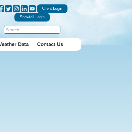
Client Login
Snowfall Login
Weather Data
Contact Us