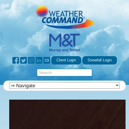
Client Login
Snowfall Login