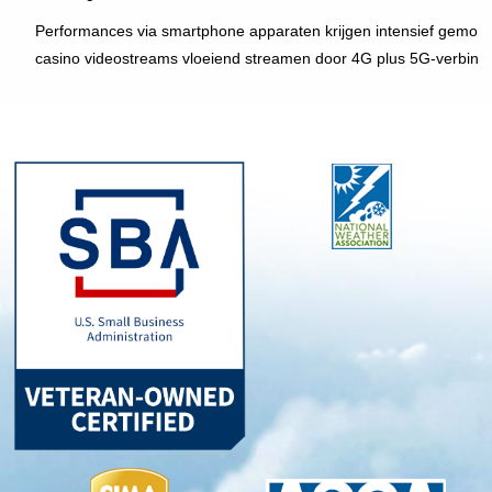
Performances via smartphone apparaten krijgen intensief gemonitor
casino videostreams vloeiend streamen door 4G plus 5G-verbind