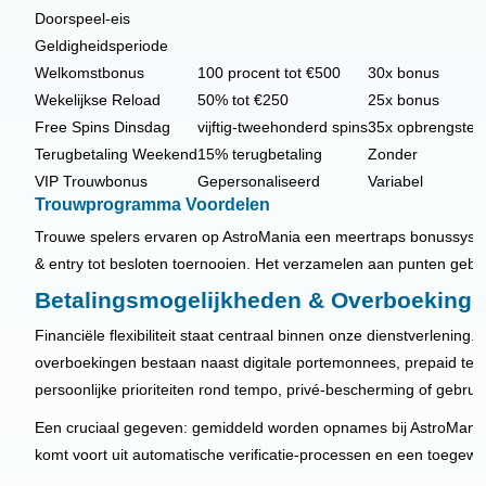
Doorspeel-eis
Geldigheidsperiode
Welkomstbonus
100 procent tot €500
30x bonus
Wekelijkse Reload
50% tot €250
25x bonus
Free Spins Dinsdag
vijftig-tweehonderd spins
35x opbrengsten
Terugbetaling Weekend
15% terugbetaling
Zonder
VIP Trouwbonus
Gepersonaliseerd
Variabel
Trouwprogramma Voordelen
Trouwe spelers ervaren op AstroMania een meertraps bonussysteem
& entry tot besloten toernooien. Het verzamelen aan punten gebe
Betalingsmogelijkheden & Overboeking
Financiële flexibiliteit staat centraal binnen onze dienstverlen
overboekingen bestaan naast digitale portemonnees, prepaid tego
persoonlijke prioriteiten rond tempo, privé-bescherming of gebru
Een cruciaal gegeven: gemiddeld worden opnames bij AstroMania bin
komt voort uit automatische verificatie-processen en een toegewijd 