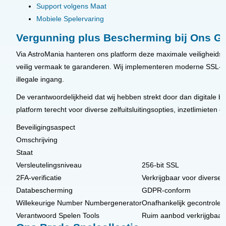
Support volgens Maat
Mobiele Spelervaring
Vergunning plus Bescherming bij Ons G
Via AstroMania hanteren ons platform deze maximale veiligheidsno
veilig vermaak te garanderen. Wij implementeren moderne SSL-enc
illegale ingang.
De verantwoordelijkheid dat wij hebben strekt door dan digitale bev
platform terecht voor diverse zelfuitsluitingsopties, inzetlimiete
Beveiligingsaspect
Omschrijving
Staat
Versleutelingsniveau
256-bit SSL
2FA-verificatie
Verkrijgbaar voor diverse
Databescherming
GDPR-conform
Willekeurige Number Numbergenerator
Onafhankelijk gecontrolee
Verantwoord Spelen Tools
Ruim aanbod verkrijgbaar