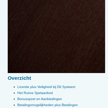
Overzicht
Licentie plus Veiligheid bij Dit Systeem
Het Ruime Spelaanbod
Bonusopzet en Aanbiedingen
Betalingsmogelijkheden plus Betalingen